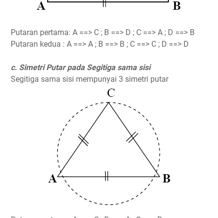
Putaran pertama: A ==> C ; B ==> D ; C ==> A ; D ==> B
Putaran kedua : A ==> A ; B ==> B ; C ==> C ; D ==> D
c. Simetri Putar pada Segitiga sama sisi
Segitiga sama sisi mempunyai 3 simetri putar