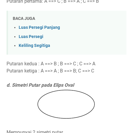
Putaran pertama: A ==> C ; B ==> A ; C ==> B
BACA JUGA
Luas Persegi Panjang
Luas Persegi
Keliling Segitiga
Putaran kedua : A ==> B ; B ==> C ; C ==> A
Putaran ketiga : A ==> A ; B ==> B; C ==> C
d. Simetri Putar pada Elips Oval
Mempunyai 2 simetri putar