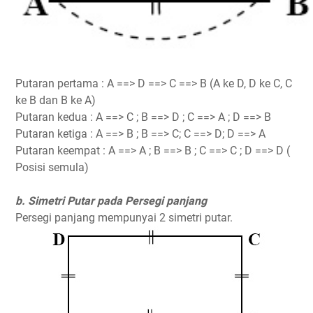
Putaran pertama : A ==> D ==> C ==> B (A ke D, D ke C, C
ke B dan B ke A)
Putaran kedua : A ==> C ; B ==> D ; C ==> A ; D ==> B
Putaran ketiga : A ==> B ; B ==> C; C ==> D; D ==> A
Putaran keempat : A ==> A ; B ==> B ; C ==> C ; D ==> D (
Posisi semula)
b. Simetri Putar pada Persegi panjang
Persegi panjang mempunyai 2 simetri putar.