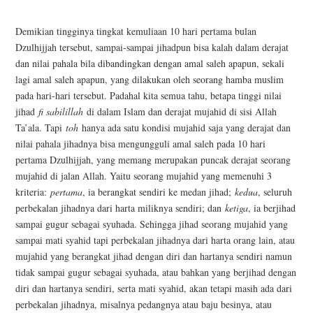
Demikian tingginya tingkat kemuliaan 10 hari pertama bulan
Dzulhijjah tersebut, sampai-sampai jihadpun bisa kalah dalam derajat
dan nilai pahala bila dibandingkan dengan amal saleh apapun, sekali
lagi amal saleh apapun, yang dilakukan oleh seorang hamba muslim
pada hari-hari tersebut. Padahal kita semua tahu, betapa tinggi nilai
jihad
fi sabilillah
di dalam Islam dan derajat mujahid di sisi Allah
Ta’ala. Tapi
toh
hanya ada satu kondisi mujahid saja yang derajat dan
nilai pahala jihadnya bisa mengungguli amal saleh pada 10 hari
pertama Dzulhijjah, yang memang merupakan puncak derajat seorang
mujahid di jalan Allah. Yaitu seorang mujahid yang memenuhi 3
kriteria:
pertama
, ia berangkat sendiri ke medan jihad;
kedua
, seluruh
perbekalan jihadnya dari harta miliknya sendiri; dan
ketiga
, ia berjihad
sampai gugur sebagai syuhada. Sehingga jihad seorang mujahid yang
sampai mati syahid tapi perbekalan jihadnya dari harta orang lain, atau
mujahid yang berangkat jihad dengan diri dan hartanya sendiri namun
tidak sampai gugur sebagai syuhada, atau bahkan yang berjihad dengan
diri dan hartanya sendiri, serta mati syahid, akan tetapi masih ada dari
perbekalan jihadnya, misalnya pedangnya atau baju besinya, atau