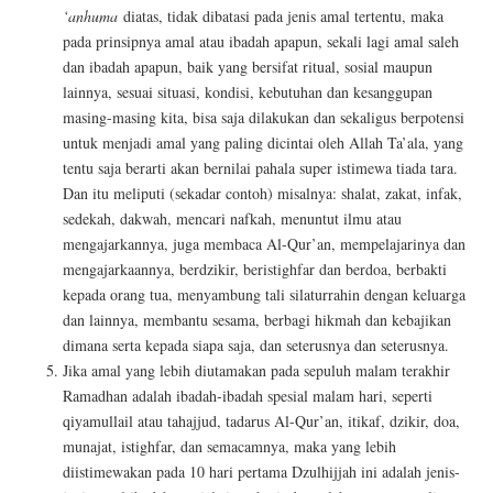
‘anhuma
diatas, tidak dibatasi pada jenis amal tertentu, maka
pada prinsipnya amal atau ibadah apapun, sekali lagi amal saleh
dan ibadah apapun, baik yang bersifat ritual, sosial maupun
lainnya, sesuai situasi, kondisi, kebutuhan dan kesanggupan
masing-masing kita, bisa saja dilakukan dan sekaligus berpotensi
untuk menjadi amal yang paling dicintai oleh Allah Ta’ala, yang
tentu saja berarti akan bernilai pahala super istimewa tiada tara.
Dan itu meliputi (sekadar contoh) misalnya: shalat, zakat, infak,
sedekah, dakwah, mencari nafkah, menuntut ilmu atau
mengajarkannya, juga membaca Al-Qur’an, mempelajarinya dan
mengajarkaannya, berdzikir, beristighfar dan berdoa, berbakti
kepada orang tua, menyambung tali silaturrahin dengan keluarga
dan lainnya, membantu sesama, berbagi hikmah dan kebajikan
dimana serta kepada siapa saja, dan seterusnya dan seterusnya.
Jika amal yang lebih diutamakan pada sepuluh malam terakhir
Ramadhan adalah ibadah-ibadah spesial malam hari, seperti
qiyamullail atau tahajjud, tadarus Al-Qur’an, itikaf, dzikir, doa,
munajat, istighfar, dan semacamnya, maka yang lebih
diistimewakan pada 10 hari pertama Dzulhijjah ini adalah jenis-