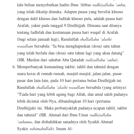
lalu beliau menyebutkan hadits Ibnu ‘Abbas
radhiyallahu ‘anhu
,
yang telah dikutip dimuka. Adapun puasa yang bersifat khusus
dengan dalil khusus dan fadilah khusus pula, adalah puasa hari
Arafah, yakni pada tanggal 9 Dzulhijjah. Dimana saat ditanya
tentang fadhilah dan keutamaan puasa hari wuquf di Arafah
(bagi selain jamaah haji), Rasulullah
shallallahu ‘alaihi
wasallam
bersabda: “Ia bisa menghapuskan (dosa) satu tahun
yang telah berlalu dan (dosa) satu tahun lagi yang akan datang”
(HR. Muslim dari sahabat Abu Qatadah
radiyallahu ‘anhu
).
Memperbanyak kumandang takbir, tahlil dan tahmid dengan
suara keras di rumah-rumah, masjid-masjid, jalan-jalan, pasar-
pasar dan lain-lain, pada 10 hari pertama bulan Dzulhijjah ini.
Rasulullah
shallallahu ‘alaihi wasallam
bersabda (yang artinya):
“Tiada hari yang lebih agung bagi Allah, dan amal saleh padanya
lebih dicintai oleh-Nya, dibandingkan 10 hari (pertama
Dzulhijjah) ini. Maka perbanyaklah padanya ucapan tahlil, takbir
dan tahmid” (HR. Ahmad dari Ibnu Umar
radhiyallahu
‘anhuma
, dan dishahihkan sanadnya oleh Syaikh Ahmad
Syakir
rahimahullah
). Imam Al-