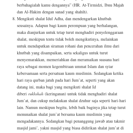
berbahagialah kamu dengannya” (HR. At-Tirmidzi, Ibnu Majah
dan Al-Hakim dengan sanad yang shahih).
Mengikuti shalat Idul Adha, dan mendengarkan khutbah
seusainya. Adapun bagi kaum perempuan yang berhalangan,
maka dianjurkan untuk tetap turut menghadiri penyelenggaraan
shalat, meskipun tentu tidak boleh mengikutinya, melainkan
untuk mendapatkan siraman rohani dan pencerahan ilmu dari
khutbah yang disampaikan, serta sekaligus untuk turut
menyemarakkan, memeriahkan dan meramaikan suasana hari
raya sebagai momen kegembiraan ummat Islam dan syiar
kebersamaan serta persatuan kaum muslimin. Sedangkan ketika
hari raya qurban jatuh pada hari Jum’at, seperti yang akan
datang ini, maka bagi yang mengikuti shalat Id
diberi
rukhshah
(keringanan) untuk tidak menghadiri shalat
Jum’at, dan cukup melakukan shalat dzuhur saja seperti hari-hari
lain. Namun meskipun begitu, lebih baik baginya jika tetap turut
menunaikan shalat jum’at bersama kaum muslimin yang
mengadakannya. Sedangkan bagi penanggung jawab atau takmir
masjid jami’, yakni masjid yang biasa didirikan shalat jum’at di