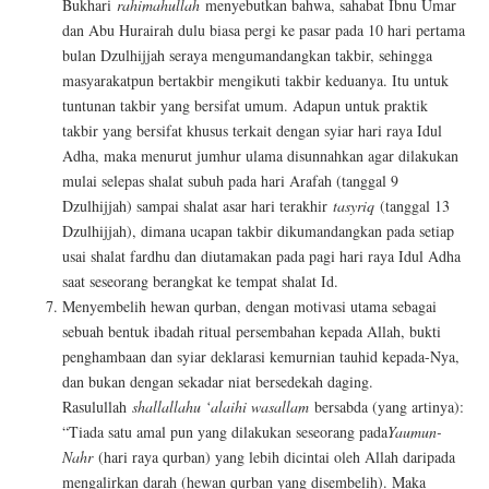
Bukhari
rahimahullah
menyebutkan bahwa, sahabat Ibnu Umar
dan Abu Hurairah dulu biasa pergi ke pasar pada 10 hari pertama
bulan Dzulhijjah seraya mengumandangkan takbir, sehingga
masyarakatpun bertakbir mengikuti takbir keduanya. Itu untuk
tuntunan takbir yang bersifat umum. Adapun untuk praktik
takbir yang bersifat khusus terkait dengan syiar hari raya Idul
Adha, maka menurut jumhur ulama disunnahkan agar dilakukan
mulai selepas shalat subuh pada hari Arafah (tanggal 9
Dzulhijjah) sampai shalat asar hari terakhir
tasyriq
(tanggal 13
Dzulhijjah), dimana ucapan takbir dikumandangkan pada setiap
usai shalat fardhu dan diutamakan pada pagi hari raya Idul Adha
saat seseorang berangkat ke tempat shalat Id.
Menyembelih hewan qurban, dengan motivasi utama sebagai
sebuah bentuk ibadah ritual persembahan kepada Allah, bukti
penghambaan dan syiar deklarasi kemurnian tauhid kepada-Nya,
dan bukan dengan sekadar niat bersedekah daging.
Rasulullah
shallallahu ‘alaihi wasallam
bersabda (yang artinya):
“Tiada satu amal pun yang dilakukan seseorang pada
Yaumun-
Nahr
(hari raya qurban) yang lebih dicintai oleh Allah daripada
mengalirkan darah (hewan qurban yang disembelih). Maka