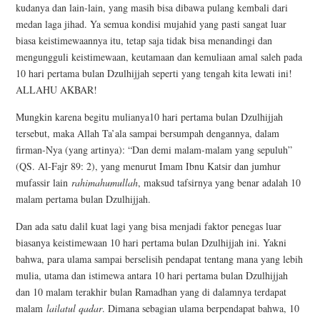
kudanya dan lain-lain, yang masih bisa dibawa pulang kembali dari
medan laga jihad. Ya semua kondisi mujahid yang pasti sangat luar
biasa keistimewaannya itu, tetap saja tidak bisa menandingi dan
mengungguli keistimewaan, keutamaan dan kemuliaan amal saleh pada
10 hari pertama bulan Dzulhijjah seperti yang tengah kita lewati ini!
ALLAHU AKBAR!
Mungkin karena begitu mulianya10 hari pertama bulan Dzulhijjah
tersebut, maka Allah Ta’ala sampai bersumpah dengannya, dalam
firman-Nya (yang artinya): “Dan demi malam-malam yang sepuluh”
(QS. Al-Fajr 89: 2), yang menurut Imam Ibnu Katsir dan jumhur
mufassir lain
rahimahumullah
, maksud tafsirnya yang benar adalah 10
malam pertama bulan Dzulhijjah.
Dan ada satu dalil kuat lagi yang bisa menjadi faktor penegas luar
biasanya keistimewaan 10 hari pertama bulan Dzulhijjah ini. Yakni
bahwa, para ulama sampai berselisih pendapat tentang mana yang lebih
mulia, utama dan istimewa antara 10 hari pertama bulan Dzulhijjah
dan 10 malam terakhir bulan Ramadhan yang di dalamnya terdapat
malam
lailatul qadar
. Dimana sebagian ulama berpendapat bahwa, 10