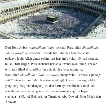
Dari Ibnu Abbas
radhiyallahu ‘anhu
berkata, Rasulullah
Shallallaahu
‘alaihi wasallam
bersabda: ” Tiada hari, dimana beramal shalih
padanya lebih Allah cintai selain hari-hari ini”, yakni 10 hari pertama
bulan Dzul Hijjah. Para shahabat bertanya: wahai Rasulullah, apakah
termasuk jihad
fi sabilillah
juga tidak bisa (menandingi)?,
Rasulullah
Shalallahu ‘alaihi wa sallam
menjawab: “Termasuk jihad
fi
sabilillah
sekalipun tidak bisa (menandingi), kecuali seorang lelaki
yang pergi berjihad dengan jiwa dan hartanya sendiri lalu tidak ada
sesuatupun darinya yang kembali, yakni sampai gugur sebagai
syuhada’” (HR. Al-Bukhari, At-Tirmidzi, Abu Dawud, Ibnu Majah dan
Ahmad).