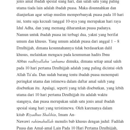
jenis amal ibadah spesial siang hari, dan salah satu yang paling
utama tiada lain adalah ibadah puasa. Maka disunnahkan dan
dianjurkan agar setiap muslim memperbanyak puasa pada 10 hari
ini, tentu saja kecuali tanggal 10-nya yang merupakan hari raya
Idul Adha, dan yang memang diharamkan puasa padanya.
Namun untuk ibadah puasa ini terbagi dua, yakni yang berifat
umum dan khusus. Yang umum adalah puasa dari anggal 1 – 8
Dzulhijjah, dimana kesunnahannya tidak berdasarkan dalil
khusus, melainkan mengacu pada keumuman hadits Ibnu
Abbas
radhiyallahu ‘anhuma
dimuka, dimana setiap amal saleh
pada 10 hari pertama Dzulhijjah adalah yang paling dicintai oleh
Allah Ta’ala. Dan sudah barang tentu ibadah puasa menempati
peringkat utama dan istimewa dalam daftar amal saleh yang
disebutkan itu. Apalagi, seperti yang telah disebutkan, yang lebih
utama dari 10 hari pertama Dzulhijjah itu adalah waktu
siangnya, dan puasa merupakan salah satu jenis amal ibadah
spesial siang hari yang teristimewa. Oleh karenanya dalam
kitab
Riyadhus Shalihin
, Imam An-
Nawawi
rahimahullah
menulis bab khusus dengan judul: Fadilah
Puasa dan Amal-amal Lain Pada 10 Hari Pertama Dzulhijjah,