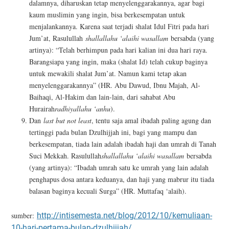
dalamnya, diharuskan tetap menyelenggarakannya, agar bagi
kaum muslimin yang ingin, bisa berkesempatan untuk
menjalankannya. Karena saat terjadi shalat Idul Fitri pada hari
Jum’at, Rasulullah
shallallahu ‘alaihi wasallam
bersabda (yang
artinya): “Telah berhimpun pada hari kalian ini dua hari raya.
Barangsiapa yang ingin, maka (shalat Id) telah cukup baginya
untuk mewakili shalat Jum’at. Namun kami tetap akan
menyelenggarakannya” (HR. Abu Dawud, Ibnu Majah, Al-
Baihaqi, Al-Hakim dan lain-lain, dari sahabat Abu
Hurairah
radhiyallahu ‘anhu
).
Dan
last but not least
, tentu saja amal ibadah paling agung dan
tertinggi pada bulan Dzulhijjah ini, bagi yang mampu dan
berkesempatan, tiada lain adalah ibadah haji dan umrah di Tanah
Suci Mekkah. Rasulullah
shallallahu ‘alaihi wasallam
bersabda
(yang artinya): “Ibadah umrah satu ke umrah yang lain adalah
penghapus dosa antara keduanya, dan haji yang mabrur itu tiada
balasan baginya kecuali Surga” (HR. Muttafaq ‘alaih).
sumber:
http://intisemesta.net/blog/2012/10/kemuliaan-
10-hari-pertama-bulan-dzulhijjah/