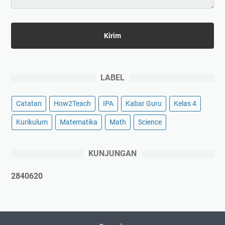
LABEL
Catatan
How2Teach
IPA
Kabar Guru
Kelas 4
Kurikulum
Matematika
Math
Science
KUNJUNGAN
2
8
4
0
6
2
0