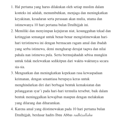
Hal pertama yang harus dilakukan oleh setiap muslim dalam
konteks ini adalah, menumbuhkan, menjaga dan meningkatkan
keyakinan, kesadaran serta perasaan akan mulia, utama dan
istimewanya 10 hari pertama bulan Dzulhijjah ini.
Memiliki dan menyimpan kejujuran niat, kesungguhan tekad dan
ketinggian semangat untuk benar-benar mengistimewakan hari-
hari teristimewa ini dengan bermacam ragam amal dan ibadah
yang serba istimewa, demi mengharap derajat taqwa dan nilai
pahala nan istimewa pula. Serta bermujahadah sebisa mungkin
untuk tidak melewatkan sedikitpun dari waktu-waktunya secara
sia-sia.
Menguatkan dan meningkatkan kepekaan rasa kewaspadaan
keimanan, dengan senantiasa berupaya keras untuk
menghindarkan diri dari berbagai bentuk kemaksiatan dan
pelanggaran syar’i pada hari-hari termulia tersebut, baik dalam
bentuk meninggalkan kewajiban maupun dengan melakukan
yang dilarang dan diharamkan.
Karena amal yang diistimewakan pada 10 hari pertama bulan
Dzulhijjah, berdasar hadits Ibnu Abbas
radhiyallahu